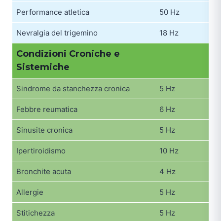
Performance atletica
50 Hz
Nevralgia del trigemino
18 Hz
Condizioni Croniche e
Sistemiche
Sindrome da stanchezza cronica
5 Hz
Febbre reumatica
6 Hz
Sinusite cronica
5 Hz
Ipertiroidismo
10 Hz
Bronchite acuta
4 Hz
Allergie
5 Hz
Stitichezza
5 Hz