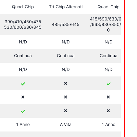
Quad-Chip
Tri-Chip Alternati
Quad-Chip
T
415/590/630/660
390/410/450/475
485/535/645
/663/830/850/88
530/600/630/845
0
N/D
N/D
N/D
Continua
Continua
Continua
N/D
N/D
N/D
✓
❌
✓
❌
❌
❌
✓
❌
❌
1 Anno
A Vita
1 Anno