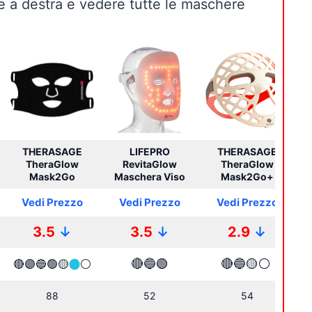
re a destra e vedere tutte le maschere
THERASAGE
LIFEPRO
THERASAGE
TheraGlow
RevitaGlow
TheraGlow
Mask2Go
Maschera Viso
Mask2Go+
Vedi Prezzo
Vedi Prezzo
Vedi Prezzo
3.5
↓
3.5
↓
2.9
↓
🔴🔵🟢
🔴🔵🟡
⚪
🔴🟣🔵🟢🟡
⚪
88
52
54